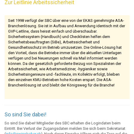
Zur Leitlinie Arbeitssicherheit
Seit 1998 verfügt der SBC über eine von der EKAS genehmigte ASA-
Branchenlösung. Sie ist in Aufbau und Anwendung identisch mit der
GVP-Leitline, dass heisst einfach und überschaubar.
Sicherheitssystem (Handbuch) und Checklisten helfen dem
Sicherheitsbeauftragten (SiBe), Arbeitssicherheit und
Gesundheitsschutz im Betrieb umzusetzen. Die Online-Lösung hat
den Vorteil, dass die Betriebe immer über die aktuellen Unterlagen
verfügen und bei Neuerungen schnell via Mail informiert werden
können. Da der gesetzlich geforderte Beizug von Spezialisten der
Arbeitssicherheit, wie Arbeitsmediziner, -hygieniker sowie
Sicherheitsingenieure und -fachleute, im Kollektiv erfolgt, bleiben
den einzelnen KMU-Betrieben hohe Kosten erspart. Die ASA-
Branchenlösung ist und bleibt der Königsweg für die Branche!
So sind Sie dabei!
So sind Sie dabei! Mitglieder des SBC erhalten die Logindaten beim
Eintritt. Bei Verlust der Zugangsdaten melden Sie sich beim Sekretariat
(
info@swissbaker.ch
). Nach deren Eingabe öffnen sich die Tore auf die