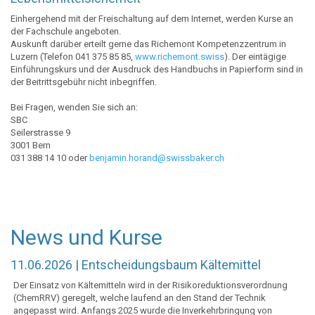
Einhergehend mit der Freischaltung auf dem Internet, werden Kurse an
der Fachschule angeboten.
Auskunft darüber erteilt gerne das Richemont Kompetenzzentrum in
Luzern (Telefon 041 375 85 85,
www.richemont.swiss
). Der eintägige
Einführungskurs und der Ausdruck des Handbuchs in Papierform sind in
der Beitrittsgebühr nicht inbegriffen.
Bei Fragen, wenden Sie sich an:
SBC
Seilerstrasse 9
3001 Bern
031 388 14 10 oder
benjamin.horand@swissbaker.ch
News und Kurse
11.06.2026 | Entscheidungsbaum Kältemittel
Der Einsatz von Kältemitteln wird in der Risikoreduktionsverordnung
(ChemRRV) geregelt, welche laufend an den Stand der Technik
angepasst wird. Anfangs 2025 wurde die Inverkehrbringung von